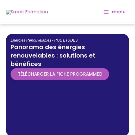
Aller
Main
au
menu
Menu
contenu
Energies Renouvelables - RGE ETUDES
Panorama des énergies
renouvelables : solutions et
bénéfices
TÉLÉCHARGER LA FICHE PROGRAMME