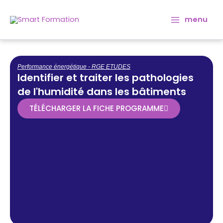
Aller
Main
au
menu
Menu
contenu
Performance énergétique - RGE ETUDES
Identifier et traiter les pathologies
de l'humidité dans les bâtiments
TÉLÉCHARGER LA FICHE PROGRAMME