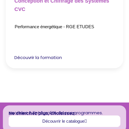
Conception et Chiffrage des Systèmes
CVC
Performance énergétique - RGE ETUDES
Découvrir la formation
accédez à l’intégralité de nos programmes.
Ne cherchez plus, choisissez :
Découvrir le catalogue