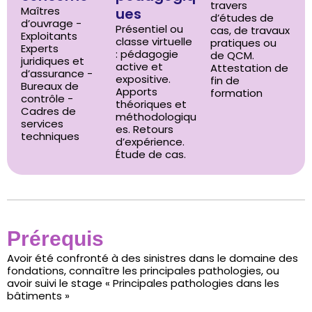
travers
Maîtres
ues
d’études de
d’ouvrage -
Présentiel ou
cas, de travaux
Exploitants
classe virtuelle
pratiques ou
Experts
: pédagogie
de QCM.
juridiques et
active et
Attestation de
d’assurance -
expositive.
fin de
Bureaux de
Apports
formation
contrôle -
théoriques et
Cadres de
méthodologiqu
services
es. Retours
techniques
d’expérience.
Étude de cas.
Prérequis
Avoir été confronté à des sinistres dans le domaine des
fondations, connaître les principales pathologies, ou
avoir suivi le stage « Principales pathologies dans les
bâtiments »