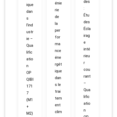
des
énie
ique
:
rie
dan
Étu
de
s
des
la
l’ind
Écla
per
ustr
irag
for
ie –
e
ma
Qua
inté
nce
lific
rieu
éne
atio
r
rgét
n
cou
ique
OP
rant
dan
QIBI
–
s le
171
Qua
trai
7
lific
tem
(M1
atio
ent
+
n
clim
M2)