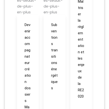
Maî
tris
er
la
Dev
Sub
règl
enir
ven
em
acc
tion
ent
om
s
atio
pag
tran
n et
nat
siti
les
eur
ons
enje
cré
éne
ux
atio
rgét
de
n
ique
la
dos
s
RE2
sier
020
s
Ma