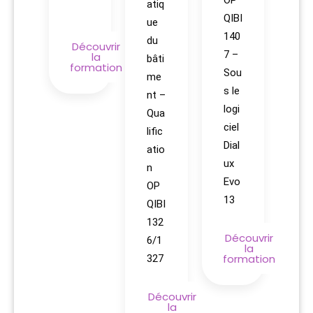
OP
atiq
QIBI
ue
140
du
Découvrir
7 –
la
bâti
formation
Sou
me
s le
nt –
logi
Qua
ciel
lific
Dial
atio
ux
n
Evo
OP
13
QIBI
132
Découvrir
6/1
la
formation
327
Découvrir
la