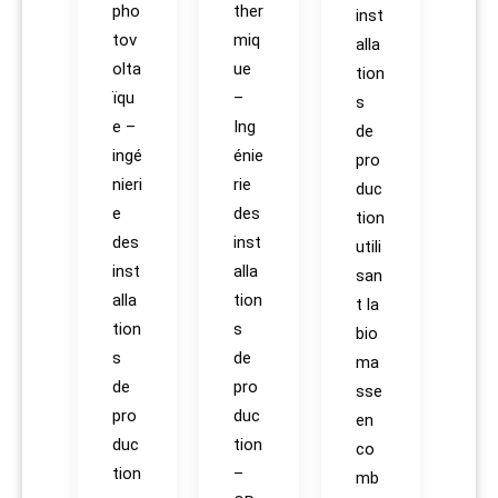
pho
ther
inst
tov
miq
alla
olta
ue
tion
ïqu
–
s
e –
Ing
de
ingé
énie
pro
nieri
rie
duc
e
des
tion
des
inst
utili
inst
alla
san
alla
tion
t la
tion
s
bio
s
de
ma
de
pro
sse
pro
duc
en
duc
tion
co
tion
–
mb