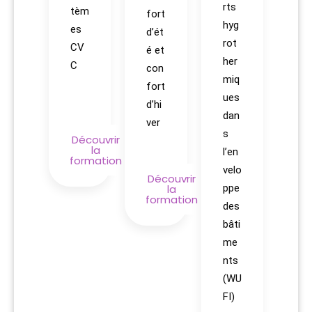
rts
tèm
fort
hyg
es
d’ét
rot
CV
é et
her
C
con
miq
fort
ues
d’hi
dan
ver
s
Découvrir
la
l’en
formation
velo
Découvrir
la
ppe
formation
des
bâti
me
nts
(WU
FI)