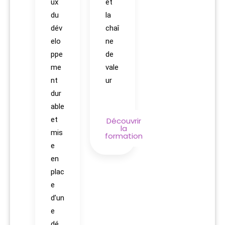
ux
et
du
la
dév
chaî
elo
ne
ppe
de
me
vale
nt
ur
dur
able
et
Découvrir
la
mis
formation
e
en
plac
e
d’un
e
dé