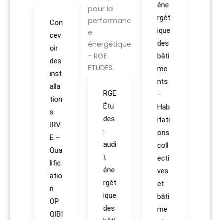
éne
rgét
Con
ique
cev
des
oir
bâti
des
me
inst
nts
alla
RGE
–
tion
Étu
Hab
s
des
itati
IRV
:
ons
E –
audi
coll
Qua
t
ecti
lific
éne
ves
atio
rgét
et
n
ique
bâti
OP
des
me
QIBI