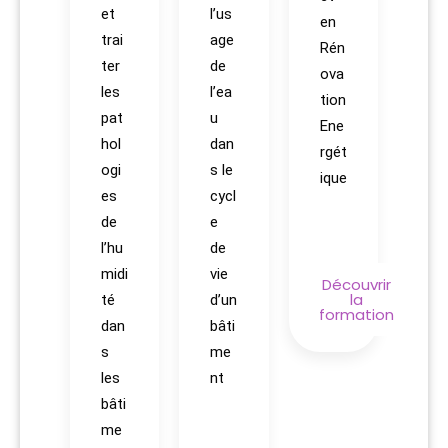
et
l’us
en
trai
age
Rén
ter
de
ova
les
l’ea
tion
pat
u
Ene
hol
dan
rgét
ogi
s le
ique
es
cycl
de
e
l’hu
de
midi
vie
Découvrir
la
té
d’un
formation
dan
bâti
s
me
les
nt
bâti
me