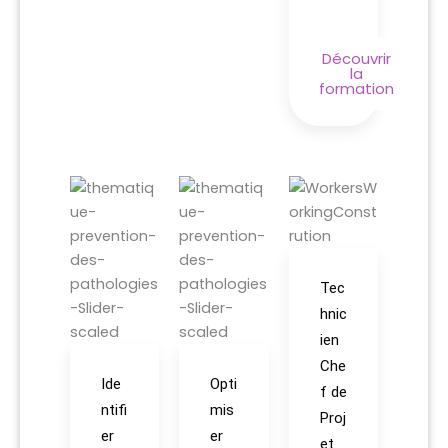
Découvrir
la
formation
Tec
hnic
ien
Che
Ide
Opti
f de
ntifi
mis
Proj
er
er
et