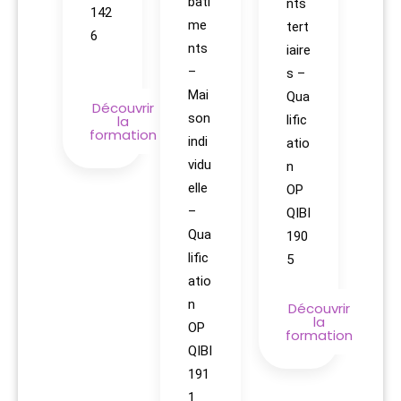
bâti
nts
142
me
tert
6
nts
iaire
–
s –
Mai
Qua
Découvrir
son
la
lific
formation
indi
atio
vidu
n
elle
OP
–
QIBI
Qua
190
lific
5
atio
n
Découvrir
la
OP
formation
QIBI
191
1