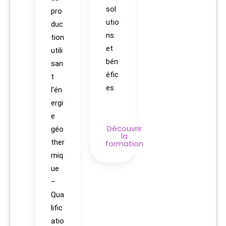
sol
pro
utio
duc
ns
tion
et
utili
bén
san
éfic
t
es
l’én
ergi
e
Découvrir
géo
la
ther
formation
miq
ue
–
Qua
lific
atio