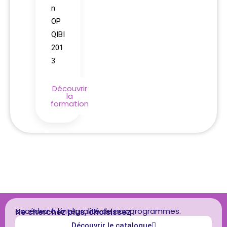
n
OP
QIBI
201
3
Découvrir
la
formation
accédez à l’intégralité de nos programmes.
Ne cherchez plus, choisissez :
Découvrir le catalogue