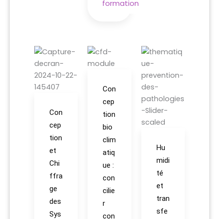
formation
Con
cep
Con
tion
cep
bio
tion
clim
Hu
et
atiq
midi
Chi
ue :
té
ffra
con
et
ge
cilie
tran
des
r
sfe
Sys
con