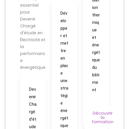
ulat
ion
Dév
ther
elo
miq
ppe
ue
r et
et
met
éne
tre
rgét
en
ique
plac
du
e
bâti
une
me
stra
Dev
nt
tégi
enir
e
Cha
éne
rgé
Découvrir
la
rgét
d’ét
formation
ique
ude