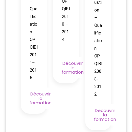
–
OP
usti
Qua
QIBI
on
lific
201
–
atio
0 –
Qua
n
201
lific
OP
4
atio
QIBI
n
201
OP
1–
Découvrir
QIBI
la
201
200
formation
5
8-
201
Découvrir
2
la
formation
Découvrir
la
formation