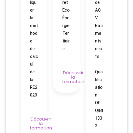
liqu
ret
de
er
Éco
AC
la
Éne
V
mét
rgie
Bâti
hod
Ter
me
e
tiair
nts
de
e
neu
calc
fs
ul
–
de
Qua
Découvrir
la
la
lific
formation
RE2
atio
020
n
OP
QIBI
133
Découvrir
la
3
formation