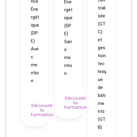
cen
nce
Éne
trali
Éne
rgét
sée
rgét
ique
(GT
ique
(DP
C)
(DP
E)
et
E)
San
ges
Ave
s
tion
c
me
tec
me
ntio
hniq
ntio
n
ue
n
de
bâti
Découvrir
la
me
Découvrir
formation
la
nts
formation
(GT
B)