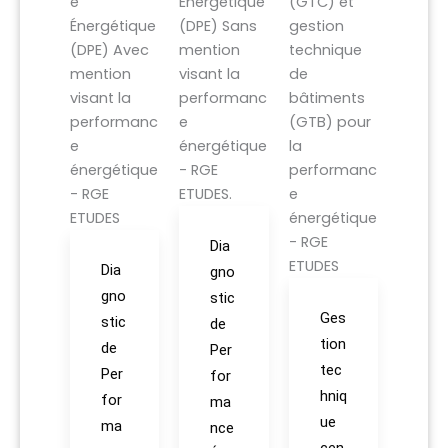
Dia
Dia
gno
gno
stic
Ges
stic
de
tion
de
Per
tec
Per
for
hniq
for
ma
ue
ma
nce