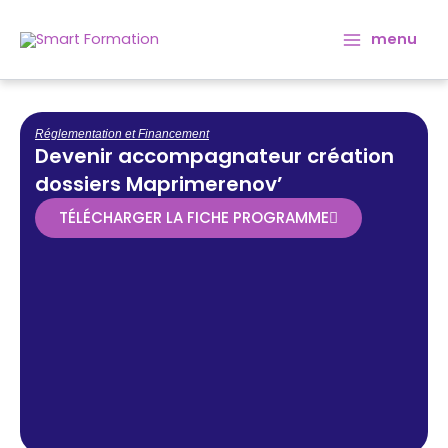
Aller
Main
au
menu
Menu
contenu
Réglementation et Financement
Devenir accompagnateur création
dossiers Maprimerenov’
TÉLÉCHARGER LA FICHE PROGRAMME