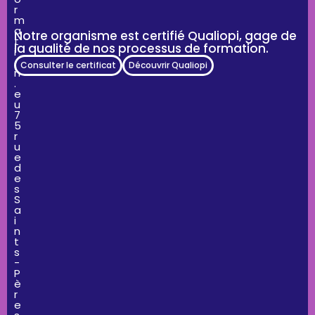
r
m
a
Notre organisme est certifié Qualiopi, gage de
t
la qualité de nos processus de formation.
i
o
Consulter le certificat
Découvrir Qualiopi
n
.
e
u
7
5
r
u
e
d
e
s
S
a
i
n
t
s
-
P
è
r
e