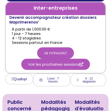
Inter-entreprises
Devenir accompagnateur création dossiers
Maprimerenov’
À partir de 1,500.00 €
1 jour - 7 heures
4 - 12 stagiaires
Sessions partout en France
Je m’inscris
Voir les prochaines sessions
Qualiopi
1 jour - 7
4 - 12
heures
stagiaires
Public
Modalités
Modalités
concerné
pédagogiq
d'évaluatio