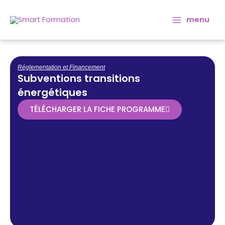
Aller
Main
au
menu
Menu
contenu
Réglementation et Financement
Subventions transitions
énergétiques
TÉLÉCHARGER LA FICHE PROGRAMME