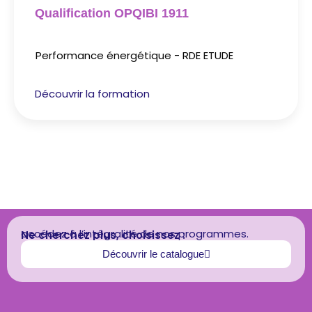
Qualification OPQIBI 1911
Performance énergétique - RDE ETUDE
Découvrir la formation
accédez à l’intégralité de nos programmes.
Ne cherchez plus, choisissez :
Découvrir le catalogue