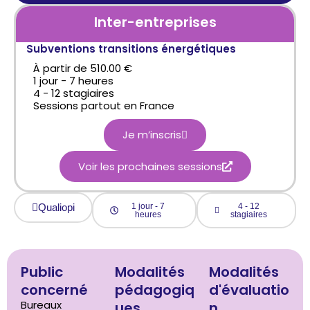
Inter-entreprises
Subventions transitions énergétiques
À partir de 510.00 €
1 jour - 7 heures
4 - 12 stagiaires
Sessions partout en France
Je m’inscris
Voir les prochaines sessions
Qualiopi
1 jour - 7
4 - 12
heures
stagiaires
Public
Modalités
Modalités
concerné
pédagogiq
d'évaluatio
Bureaux
ues
n